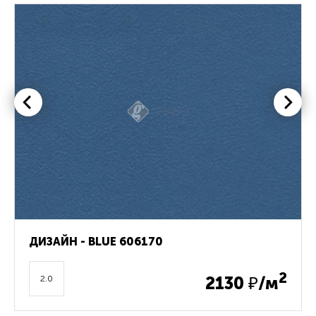
ДИЗАЙН - BLUE 606170
2
2130
₽/м
2.0