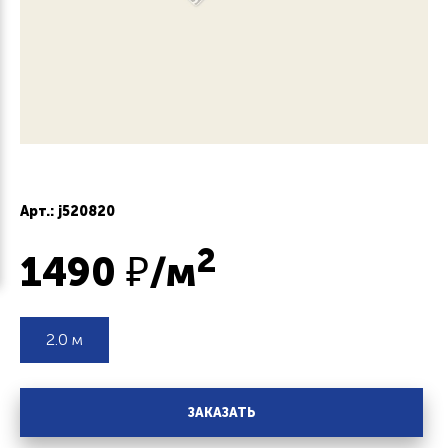
Арт.: j520820
2
1490
₽/м
2.0 м
ЗАКАЗАТЬ